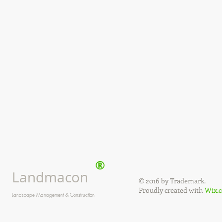
®
Landmacon
© 2016 by Trademark.
Proudly created with
Wix.
Landscape Management & Construction