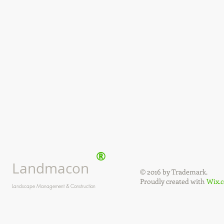
®
Landmacon
© 2016 by Trademark.
Proudly created with
Wix.
Landscape Management & Construction