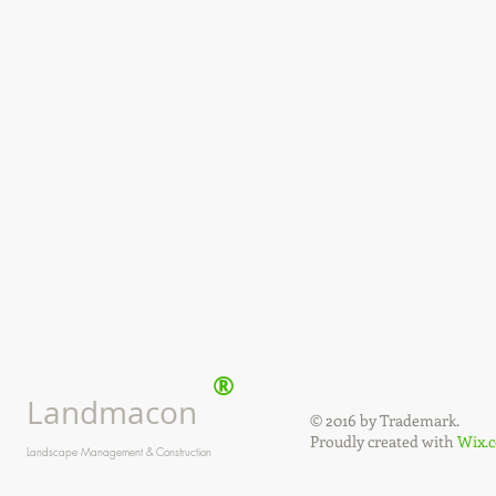
®
Landmacon
© 2016 by Trademark.
Proudly created with
Wix.
Landscape Management & Construction